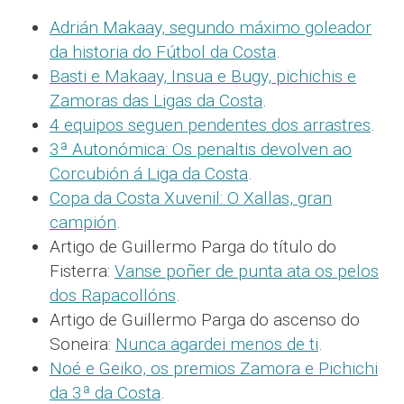
Adrián Makaay, segundo máximo goleador
da historia do Fútbol da Costa
.
Basti e Makaay, Insua e Bugy, pichichis e
Zamoras das Ligas da Costa
.
4 equipos seguen pendentes dos arrastres
.
3ª Autonómica: Os penaltis devolven ao
Corcubión á Liga da Costa
.
Copa da Costa Xuvenil: O Xallas, gran
campión
.
Artigo de Guillermo Parga do título do
Fisterra:
Vanse poñer de punta ata os pelos
dos Rapacollóns
.
Artigo de Guillermo Parga do ascenso do
Soneira:
Nunca agardei menos de ti
.
Noé e Geiko, os premios Zamora e Pichichi
da 3ª da Costa
.