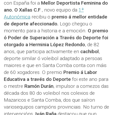
con España foi a
Mellor Deportista Feminina do
ano.
O Xallas C.F
., novo equipo da
1ª
Autonómica
recibiu o
premio á mellor entidade
de deporte afeccionado.
Logo chegou o
momento para a historia e a emoción.
O premio
ó Poder de Superación a Través do Deporte foi
otorgado a Herminia López Redondo
, de 82
anos, que participa activamente en
cachibol
,
deporte similar ó voleibol adaptado a persoas
maiores e que en Santa Comba conta con máis
de 60 xogadores. O premio
Premio á Labor
Educativa a través do Deporte
foi este ano para
o mestre
Ramón Durán
, impulsor a comezos das
década dos 80 do voleibol nos colexios de
Mazaricos e Santa Comba, dos que saíron
variosequipos campións provinciais. No turno de
intervencións,
Iván Raña
destacou que nun