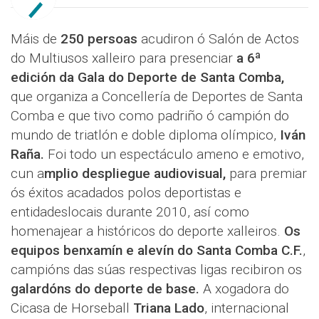
Máis de
250 persoas
acudiron ó Salón de Actos
do Multiusos xalleiro para presenciar
a 6ª
edición da Gala do Deporte de Santa Comba,
que organiza a Concellería de Deportes de Santa
Comba e que tivo como padriño ó campión do
mundo de triatlón e doble diploma olímpico,
Iván
Raña.
Foi todo un espectáculo ameno e emotivo,
cun a
mplio despliegue audiovisual,
para premiar
ós éxitos acadados polos deportistas e
entidadeslocais durante 2010, así como
homenajear a históricos do deporte xalleiros.
Os
equipos benxamín e alevín do Santa Comba C.F.
,
campións das súas respectivas ligas recibiron os
galardóns do deporte de base.
A xogadora do
Cicasa de Horseball
Triana Lado
, internacional