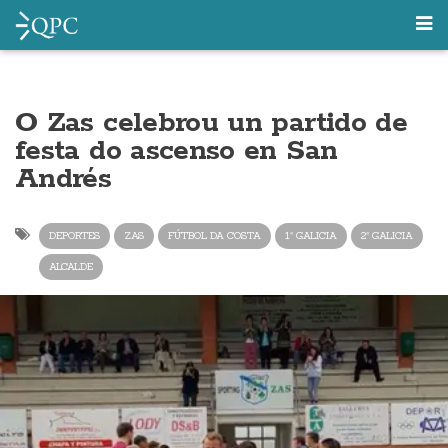
O Zas celebrou un partido de
festa do ascenso en San
Andrés
DEPORTES
ZAS
FÚTBOL DA COSTA
1ª GALICIA
2ª GALICIA
ALCALDE