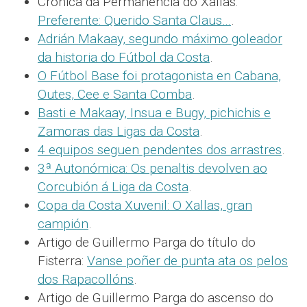
Crónica da Permanencia do Xallas:
Preferente: Querido Santa Claus…
.
Adrián Makaay, segundo máximo goleador
da historia do Fútbol da Costa
.
O Fútbol Base foi protagonista en Cabana,
Outes, Cee e Santa Comba
.
Basti e Makaay, Insua e Bugy, pichichis e
Zamoras das Ligas da Costa
.
4 equipos seguen pendentes dos arrastres
.
3ª Autonómica: Os penaltis devolven ao
Corcubión á Liga da Costa
.
Copa da Costa Xuvenil: O Xallas, gran
campión
.
Artigo de Guillermo Parga do título do
Fisterra:
Vanse poñer de punta ata os pelos
dos Rapacollóns
.
Artigo de Guillermo Parga do ascenso do