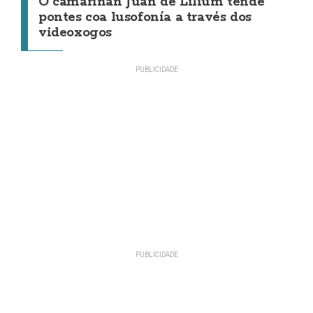
O camariñán Juan de Lilium tende
pontes coa lusofonía a través dos
videoxogos