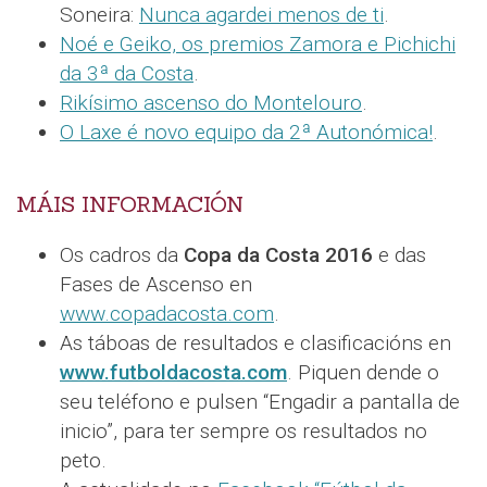
Soneira:
Nunca agardei menos de ti
.
Noé e Geiko, os premios Zamora e Pichichi
da 3ª da Costa
.
Rikísimo ascenso do Montelouro
.
O Laxe é novo equipo da 2ª Autonómica!
.
MÁIS INFORMACIÓN
Os cadros da
Copa da Costa 2016
e das
Fases de Ascenso en
www.copadacosta.com
.
As táboas de resultados e clasificacións en
www.futboldacosta.com
. Piquen dende o
seu teléfono e pulsen “Engadir a pantalla de
inicio”, para ter sempre os resultados no
peto.