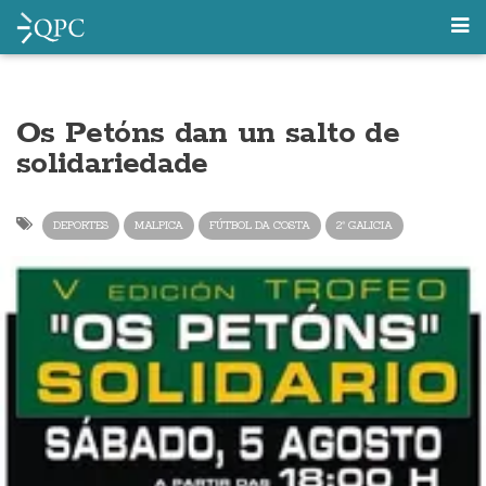
Os Petóns dan un salto de
solidariedade
DEPORTES
MALPICA
FÚTBOL DA COSTA
2ª GALICIA