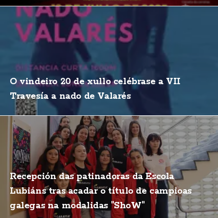
O vindeiro 20 de xullo celébrase a VII
Travesía a nado de Valarés
Recepción das patinadoras da Escola
Lubiáns tras acadar o título de campioas
galegas na modalidas "ShoW"