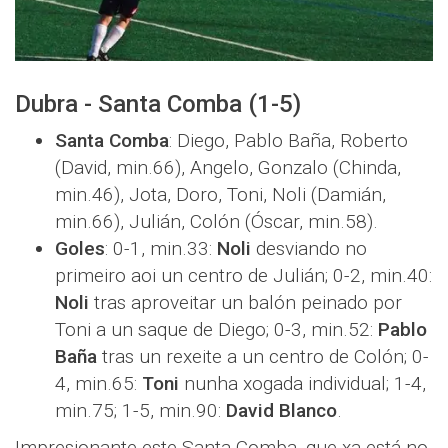
Dubra - Santa Comba (1-5)
Santa Comba
: Diego, Pablo Baña, Roberto
(David, min.66), Angelo, Gonzalo (Chinda,
min.46), Jota, Doro, Toni, Noli (Damián,
min.66), Julián, Colón (Óscar, min.58).
Goles
: 0-1, min.33:
Noli
desviando no
primeiro aoi un centro de Julián; 0-2, min.40:
Noli
tras aproveitar un balón peinado por
Toni a un saque de Diego; 0-3, min.52:
Pablo
Baña
tras un rexeite a un centro de Colón; 0-
4, min.65:
Toni
nunha xogada individual; 1-4,
min.75; 1-5, min.90:
David Blanco
.
Impresionante este Santa Comba, que xa está no