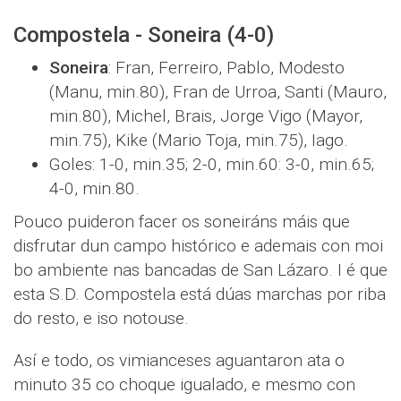
Compostela - Soneira (4-0)
Soneira
: Fran, Ferreiro, Pablo, Modesto
(Manu, min.80), Fran de Urroa, Santi (Mauro,
min.80), Michel, Brais, Jorge Vigo (Mayor,
min.75), Kike (Mario Toja, min.75), Iago.
Goles: 1-0, min.35; 2-0, min.60: 3-0, min.65;
4-0, min.80.
Pouco puideron facer os soneiráns máis que
disfrutar dun campo histórico e ademais con moi
bo ambiente nas bancadas de San Lázaro. I é que
esta S.D. Compostela está dúas marchas por riba
do resto, e iso notouse.
Así e todo, os vimianceses aguantaron ata o
minuto 35 co choque igualado, e mesmo con