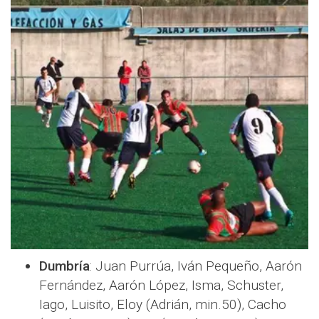
Dumbría
: Juan Purrúa, Iván Pequeño, Aarón
Fernández, Aarón López, Isma, Schuster,
Iago, Luisito, Eloy (Adrián, min.50), Cacho