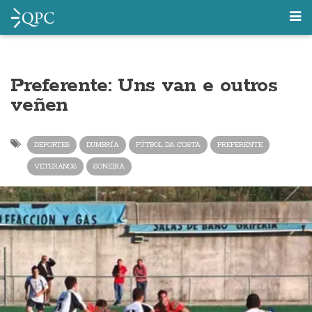
Preferente: Uns van e outros
veñen
DEPORTES
DUMBRÍA
FÚTBOL DA COSTA
PREFERENTE
VETERANOS
SONEIRA