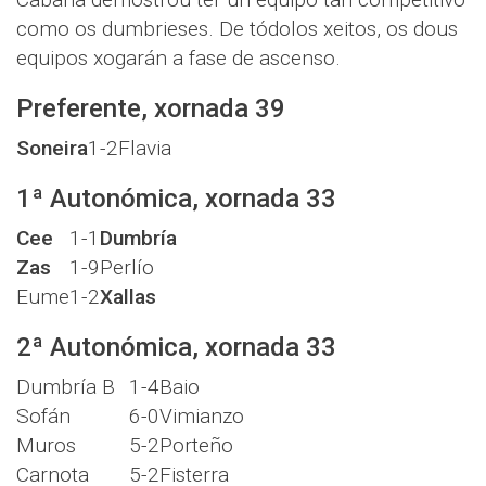
como os dumbrieses. De tódolos xeitos, os dous
equipos xogarán a fase de ascenso.
Preferente, xornada 39
Soneira
1-2
Flavia
1ª Autonómica, xornada 33
Cee
1-1
Dumbría
Zas
1-9
Perlío
Eume
1-2
Xallas
2ª Autonómica, xornada 33
Dumbría B
1-4
Baio
Sofán
6-0
Vimianzo
Muros
5-2
Porteño
Carnota
5-2
Fisterra