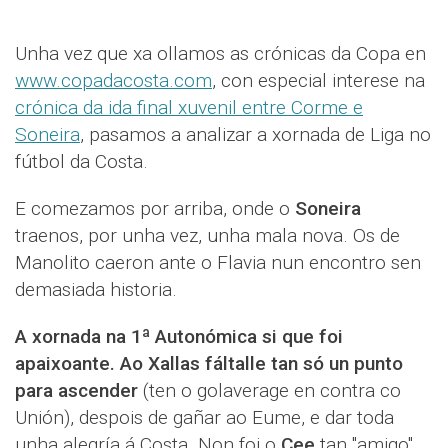
Unha vez que xa ollamos as crónicas da Copa en
www.copadacosta.com
, con especial interese na
crónica da ida final xuvenil entre Corme e
Soneira
, pasamos a analizar a xornada de Liga no
fútbol da Costa.
E comezamos por arriba, onde o
Soneira
traenos, por unha vez, unha mala nova. Os de
Manolito caeron ante o Flavia nun encontro sen
demasiada historia.
A xornada na 1ª Autonómica si que foi
apaixoante. Ao Xallas fáltalle tan só un punto
para ascender
(ten o golaverage en contra co
Unión), despois de gañar ao Eume, e dar toda
unha alegría á Costa. Non foi o
Cee
tan "amigo"