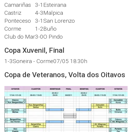
Camariñas
3-1
Esteirana
Castriz
4-3
Malpica
Ponteceso
3-1
San Lorenzo
Corme
1-2
Buño
Club do Mar
3-0
O Pindo
Copa Xuvenil, Final
1-3
Soneira - Corme
07/05 18:30h
Copa de Veteranos, Volta dos Oitavos