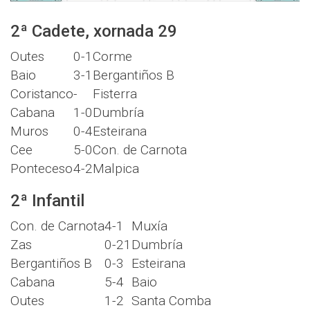
2ª Cadete, xornada 29
Outes
0-1
Corme
Baio
3-1
Bergantiños B
Coristanco
-
Fisterra
Cabana
1-0
Dumbría
Muros
0-4
Esteirana
Cee
5-0
Con. de Carnota
Ponteceso
4-2
Malpica
2ª Infantil
Con. de Carnota
4-1
Muxía
Zas
0-21
Dumbría
Bergantiños B
0-3
Esteirana
Cabana
5-4
Baio
Outes
1-2
Santa Comba