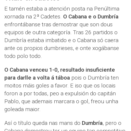
E tamén estaba a atención posta na Penúltima
xornada na 2ª Cadetes.
O Cabana e o Dumbría
enfrontábanse tras demostrar que son dous
equipos de outra categoría. Tras 26 partidos o
Dumbría estaba imbatido e o Cabana só caera
ante os propios dumbrieses, e onte xogábanse
todo polo todo.
O Cabana venceu 1-0, resultado insuficiente
para darlle a volta á táboa
pois o Dumbría ten
moitos máis goles a favor. E iso que os locais
foron a por todas, peo a expulsión do capitán
Pablo, que ademais marcara o gol, freou unha
goleada maior.
Así o título queda nas mans do
Dumbría
, pero o
Cabana demostrou ter un equipo tan competitivo