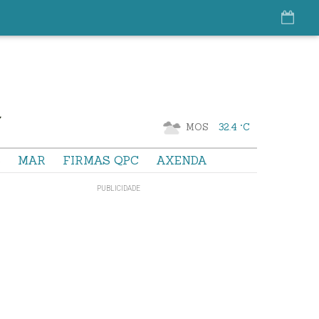
MOS
32.4 °C
S
MAR
FIRMAS QPC
AXENDA