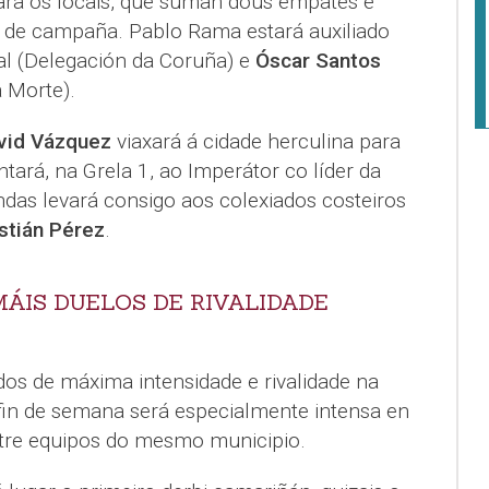
para os locais, que suman dous empates e
 de campaña. Pablo Rama estará auxiliado
l (Delegación da Coruña) e
Óscar Santos
 Morte).
vid Vázquez
viaxará á cidade herculina para
ntará, na Grela 1, ao Imperátor co líder da
ndas levará consigo aos colexiados costeiros
stián Pérez
.
MÁIS DUELOS DE RIVALIDADE
dos de máxima intensidade e rivalidade na
 fin de semana será especialmente intensa en
tre equipos do mesmo municipio.