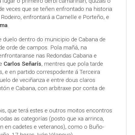
 lugar o primeiro derbi camariñán, quizais o
e veces que se teñen enfrontado na historia
Rodeiro, enfrontará a Camelle e Porteño, e
ama
.
 duelo dentro do municipio de Cabana de
 de orde de campos. Pola mañá, na
 enfrontaranse nas Redondas Cabana e
de
Carlos Señarís
, mentres que pola tarde
, e en partido correspodente á Terceira
duelo de veciñanza e entre dous claros
tón e Cabana, con arbitraxe por conta de
is, que terá estes e outros moitos encontros
 todas as categorías (posto que xa arrinca,
én en cadetes e veteranos), como o Buño-
ña, 17 horas, Iván Vilanova).