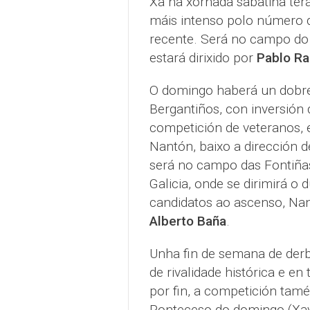
Xa na xornada sabatina terá
máis intenso polo número d
recente. Será no campo do 
estará dirixido por
Pablo R
O domingo haberá un dobre
Bergantiños, con inversión
competición de veteranos,
Nantón, baixo a dirección 
será no campo das Fontiñas
Galicia, onde se dirimirá o 
candidatos ao ascenso, Nan
Alberto Baña
.
Unha fin de semana de derb
de rivalidade histórica e en
por fin, a competición tam
Ponteceso do domingo (Xavi