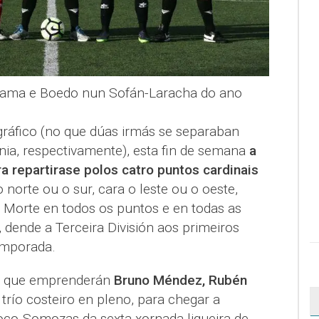
 Rama e Boedo nun Sofán-Laracha do ano
ráfico (no que dúas irmás se separaban
rnia, respectivamente), esta fin de semana
a
ra repartirase polos catro puntos cardinais
o norte ou o sur, cara o leste ou o oeste,
a Morte en todos os puntos e en todas as
, dende a Terceira División aos primeiros
emporada.
 a que emprenderán
Bruno Méndez, Rubén
, trío costeiro en pleno, para chegar a
hoco-Somozas da sexta xornada ligueira de