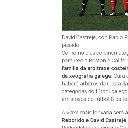
David Castreje, con Pablo
pasado
Como no clásico cinematog
para iren a Boston e Califo
familia da arbitraxe costei
da xeografía galega
. Cara 
haberá árbitros da Costa d
categorías do fútbol galego
amistosos do fútbol 8 da t
A viaxe máis lonxana será
Reborido e David Castreje
Redondela para dirixir o C