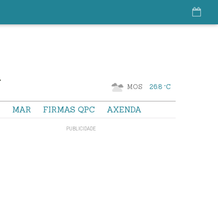
MOS
26.8 °C
S
MAR
FIRMAS QPC
AXENDA