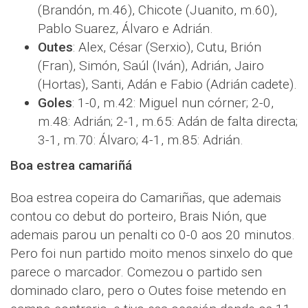
(Brandón, m.46), Chicote (Juanito, m.60),
Pablo Suarez, Álvaro e Adrián.
Outes
: Alex, César (Serxio), Cutu, Brión
(Fran), Simón, Saúl (Iván), Adrián, Jairo
(Hortas), Santi, Adán e Fabio (Adrián cadete).
Goles
: 1-0, m.42: Miguel nun córner; 2-0,
m.48: Adrián; 2-1, m.65: Adán de falta directa;
3-1, m.70: Álvaro; 4-1, m.85: Adrián.
Boa estrea camariñá
Boa estrea copeira do Camariñas, que ademais
contou co debut do porteiro, Brais Nión, que
ademais parou un penalti co 0-0 aos 20 minutos.
Pero foi nun partido moito menos sinxelo do que
parece o marcador. Comezou o partido sen
dominado claro, pero o Outes foise metendo en