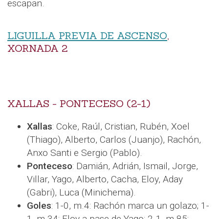
escapan.
LIGUILLA PREVIA DE ASCENSO
,
XORNADA 2
XALLAS - PONTECESO (2-1)
Xallas
: Coke, Raúl, Cristian, Rubén, Xoel
(Thiago), Alberto, Carlos (Juanjo), Rachón,
Anxo Santi e Sergio (Pablo).
Ponteceso
: Damián, Adrián, Ismail, Jorge,
Villar, Yago, Alberto, Cacha, Eloy, Aday
(Gabri), Luca (Minichema).
Goles
: 1-0, m.4: Rachón marca un golazo; 1-
1, m.34: Eloy a pase de Yago; 2-1, m.85: