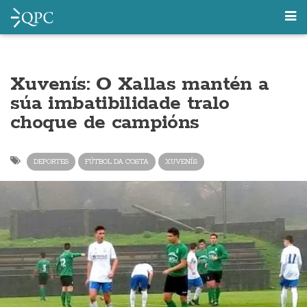
Xuvenís: O Xallas mantén a
súa imbatibilidade tralo
choque de campións
DEPORTES
FÚTBOL DA COSTA
XUVENÍS