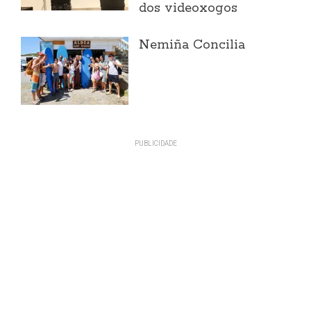
dos videoxogos
Nemiña Concilia