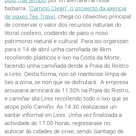
polo mal tempo
, por fin aterrará na nosa
bisbarra.
“Camino Clean”, o proxecto da axencia
de viaxes Tee Travel
, chega co obxectivo principal
de conservar o valor dos recursos naturais do
litoral costeiro, coidando de paso o noso
patrimonio natural e cultural. Para iso organizan
para o 14 de abril unha camiñada de 8km
recollendo plásticos e lixo na Costa da Morte,
facendo unha camiñada dende a Praia do Rostro
a Lires. Desta forma, non só mantense limpa de
lixo a zona, se non que se disfrutará . A empresa
arousana arrincará ás 11:30h na Praia do Rostro,
e camiñar ata Lires recollendo todo o lixo que se
atope polo Camiño. Ás 14.30 realizarase un
xantar informal en Lires. Unha vez finalizada a
actividade ás 17.00 horas, regresarase no
autocar ás cidades de orixe, sendo Santiago de