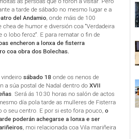
oitas as persoas que o foron a visitar. Pero
rante a tarde de sábado no mesmo lugar e a
atro del Andamio
, onde máis de 100
 chea de humor e diversión coa "Verdadeira
e o lobo feroz". E para rematar o fin de
oas encheron a lonxa de fisterra
ro coa obra dos Bolechas.
 vindeiro
sábado 18
onde os nenos de
án a súa postal de Nadal dentro do
XVII
eñas
. Será ás 10:30 horas no salón de actos
mesmo día pola tarde as mulleres de Fisterra
 o seu centro. E por si esto fora pouco,
o
arde poderán achegarse a lonxa e ser
ariñeiros
, moi relacionada coa Vila mariñeira