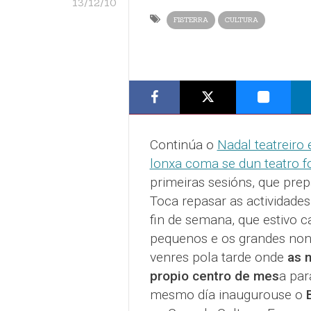
13/12/10
FISTERRA
CULTURA
Continúa o
Nadal teatreiro 
lonxa coma se dun teatro f
primeiras sesións, que prep
Toca repasar as actividade
fin de semana, que estivo c
pequenos e os grandes non
venres pola tarde onde
as 
propio centro de mes
a par
mesmo día inaugurouse o