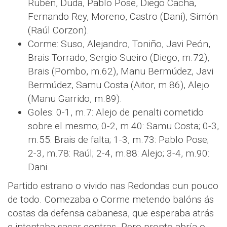
Rubén, Duda, Pablo Pose, Diego Cacha,
Fernando Rey, Moreno, Castro (Dani), Simón
(Raúl Corzon).
Corme: Suso, Alejandro, Toniño, Javi Peón,
Brais Torrado, Sergio Sueiro (Diego, m.72),
Brais (Pombo, m.62), Manu Bermúdez, Javi
Bermúdez, Samu Costa (Aitor, m.86), Alejo
(Manu Garrido, m.89).
Goles: 0-1, m.7: Alejo de penalti cometido
sobre el mesmo; 0-2, m.40: Samu Costa; 0-3,
m.55: Brais de falta; 1-3, m.73: Pablo Pose;
2-3, m.78: Raúl; 2-4, m.88: Alejo; 3-4, m.90:
Dani.
Partido estrano o vivido nas Redondas cun pouco
de todo. Comezaba o Corme metendo balóns ás
costas da defensa cabanesa, que esperaba atrás
e intentaba sacar contras. Pero pronto abría o