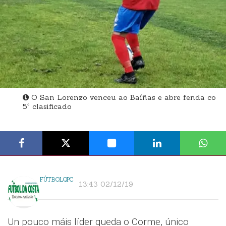
O San Lorenzo venceu ao Baíñas e abre fenda co
5º clasificado
FÚTBOLQPC
13:43 02/12/19
Un pouco máis líder queda o Corme, único