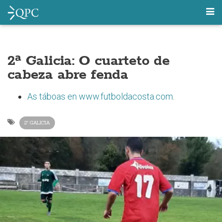
2ª Galicia: O cuarteto de
cabeza abre fenda
As táboas en www.futboldacosta.com
.
2ª GALICIA