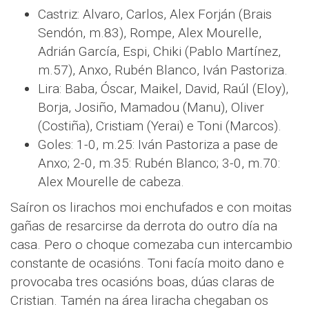
Castriz: Alvaro, Carlos, Alex Forján (Brais
Sendón, m.83), Rompe, Alex Mourelle,
Adrián García, Espi, Chiki (Pablo Martínez,
m.57), Anxo, Rubén Blanco, Iván Pastoriza.
Lira: Baba, Óscar, Maikel, David, Raúl (Eloy),
Borja, Josiño, Mamadou (Manu), Oliver
(Costiña), Cristiam (Yerai) e Toni (Marcos).
Goles: 1-0, m.25: Iván Pastoriza a pase de
Anxo; 2-0, m.35: Rubén Blanco; 3-0, m.70:
Alex Mourelle de cabeza.
Saíron os lirachos moi enchufados e con moitas
gañas de resarcirse da derrota do outro día na
casa. Pero o choque comezaba cun intercambio
constante de ocasións. Toni facía moito dano e
provocaba tres ocasións boas, dúas claras de
Cristian. Tamén na área liracha chegaban os