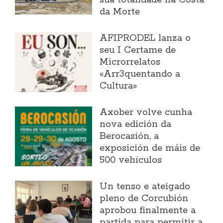
súa totalidade na Costa
da Morte
AFIPRODEL lanza o
seu I Certame de
Microrrelatos
«Arr3quentando a
Cultura»
Axober volve cunha
nova edición da
Berocasión, a
exposición de máis de
500 vehículos
Un tenso e ateigado
pleno de Corcubión
aprobou finalmente a
partida para permitir a