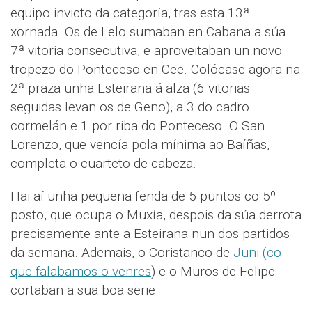
equipo invicto da categoría, tras esta 13ª
xornada. Os de Lelo sumaban en Cabana a súa
7ª vitoria consecutiva, e aproveitaban un novo
tropezo do Ponteceso en Cee. Colócase agora na
2ª praza unha Esteirana á alza (6 vitorias
seguidas levan os de Geno), a 3 do cadro
cormelán e 1 por riba do Ponteceso. O San
Lorenzo, que vencía pola mínima ao Baíñas,
completa o cuarteto de cabeza.
Hai aí unha pequena fenda de 5 puntos co 5º
posto, que ocupa o Muxía, despois da súa derrota
precisamente ante a Esteirana nun dos partidos
da semana. Ademais, o Coristanco de
Juni (co
que falabamos o venres
) e o Muros de Felipe
cortaban a sua boa serie.