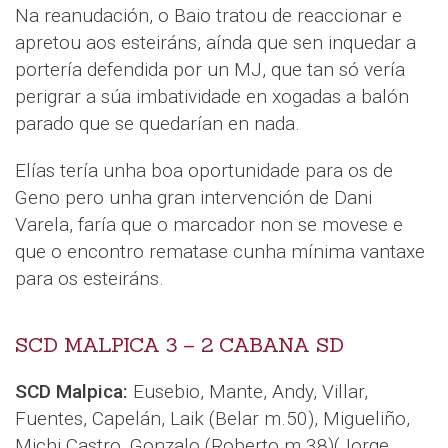
Na reanudación, o Baio tratou de reaccionar e
apretou aos esteiráns, aínda que sen inquedar a
portería defendida por un MJ, que tan só vería
perigrar a súa imbatividade en xogadas a balón
parado que se quedarían en nada.
Elías tería unha boa oportunidade para os de
Geno pero unha gran intervención de Dani
Varela, faría que o marcador non se movese e
que o encontro rematase cunha mínima vantaxe
para os esteiráns.
SCD MALPICA 3 – 2 CABANA SD
SCD Malpica:
Eusebio, Mante, Andy, Villar,
Fuentes, Capelán, Laik (Belar m.50), Migueliño,
Michi Castro, Gonzalo (Roberto m.38)(Jorge