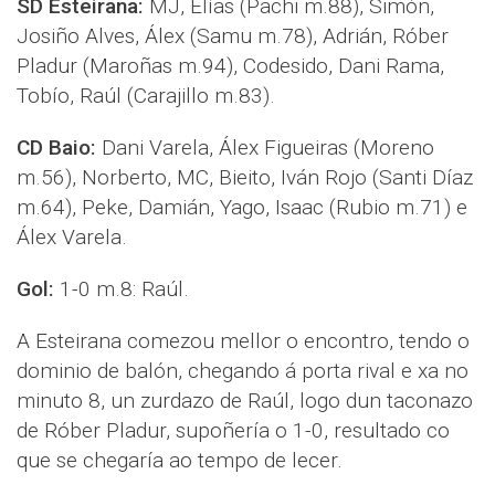
SD Esteirana:
MJ, Elías (Pachi m.88), Simón,
Josiño Alves, Álex (Samu m.78), Adrián, Róber
Pladur (Maroñas m.94), Codesido, Dani Rama,
Tobío, Raúl (Carajillo m.83).
CD Baio:
Dani Varela, Álex Figueiras (Moreno
m.56), Norberto, MC, Bieito, Iván Rojo (Santi Díaz
m.64), Peke, Damián, Yago, Isaac (Rubio m.71) e
Álex Varela.
Gol:
1-0 m.8: Raúl.
A Esteirana comezou mellor o encontro, tendo o
dominio de balón, chegando á porta rival e xa no
minuto 8, un zurdazo de Raúl, logo dun taconazo
de Róber Pladur, supoñería o 1-0, resultado co
que se chegaría ao tempo de lecer.