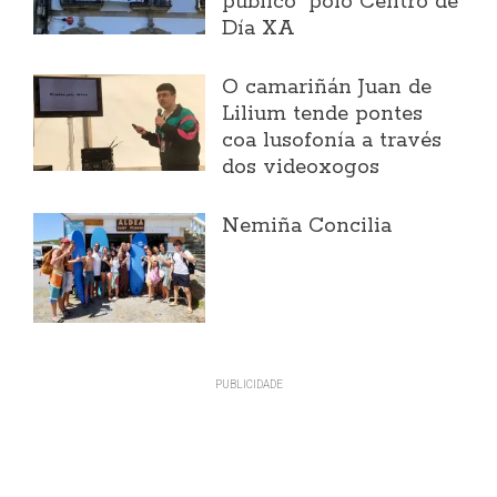
público" polo Centro de
Día XA
O camariñán Juan de
Lilium tende pontes
coa lusofonía a través
dos videoxogos
Nemiña Concilia