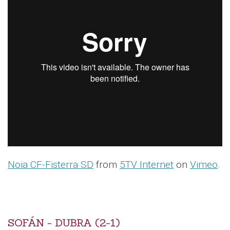
Noia CF-Fisterra SD
from
5TV Internet
on
Vimeo
.
SOFÁN - DUBRA (2-1)