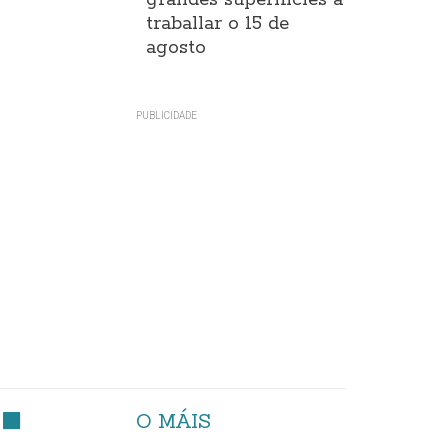
grandes superificies a
traballar o 15 de
agosto
O MÁIS