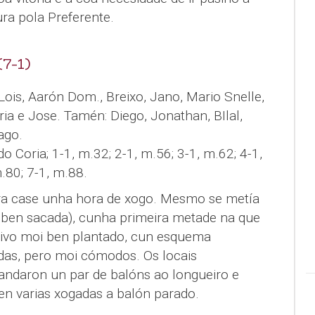
ra pola Preferente.
7-1)
 Lois, Aarón Dom., Breixo, Jano, Mario Snelle,
ria e Jose. Tamén: Diego, Jonathan, BIlal,
ago.
do Coria; 1-1, m.32; 2-1, m.56; 3-1, m.62; 4-1,
.80; 7-1, m.88.
ra case unha hora de xogo. Mesmo se metía
a ben sacada), cunha primeira metade na que
stivo moi ben plantado, cun esquema
adas, pero moi cómodos. Os locais
ndaron un par de balóns ao longueiro e
n varias xogadas a balón parado.