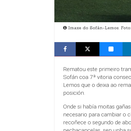
Imaxe do Sofán-Lemos. Foto:
Rematou este primeiro tram
Sofán coa 7ª vitoria conse
Lemos que o deixa ao rema
posición.
Onde si había moitas gañas
necesario para cambiar o c
recoñece o segundo de abor
pechacancelas, sen unha soa