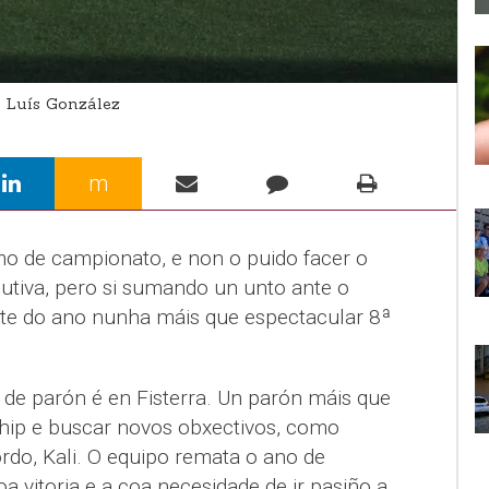
 Luís González
m
o de campionato, e non o puido facer o
cutiva, pero si sumando un unto ante o
te do ano nunha máis que espectacular 8ª
 de parón é en Fisterra. Un parón máis que
hip e buscar novos obxectivos, como
do, Kali. O equipo remata o ano de
 vitoria e a coa necesidade de ir pasiño a