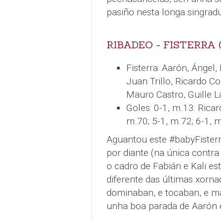
pasiño nesta longa singradu
RIBADEO - FISTERRA (
Fisterra: Aarón, Ángel,
Juan Trillo, Ricardo Co
Mauro Castro, Guille L
Goles: 0-1, m.13: Ricar
m.70; 5-1, m.72; 6-1, m
Aguantou este #babyFister
por diante (na única contr
o cadro de Fabián e Kali e
diferente das últimas xorn
dominaban, e tocaban, e ma
unha boa parada de Aarón e