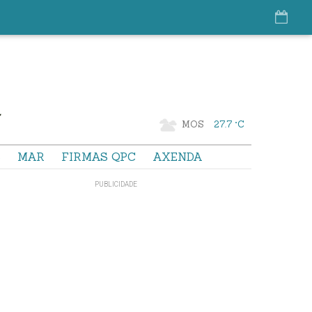
MOS
27.7 °C
S
MAR
FIRMAS QPC
AXENDA