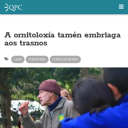
A ornitoloxía tamén embriaga
aos trasnos
LAXE
PONTECESO
COSTA DA MORTE