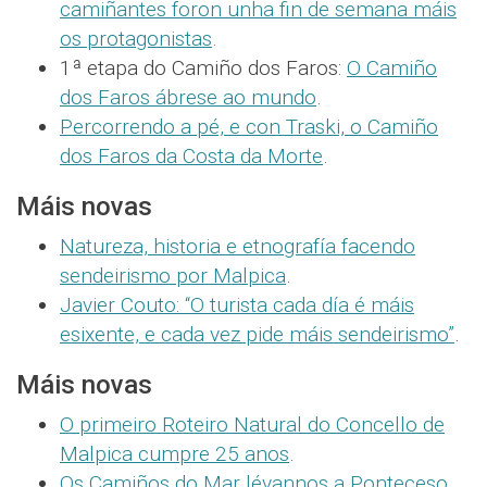
camiñantes foron unha fin de semana máis
os protagonistas
.
1ª etapa do Camiño dos Faros:
O Camiño
dos Faros ábrese ao mundo
.
Percorrendo a pé, e con Traski, o Camiño
dos Faros da Costa da Morte
.
Máis novas
Natureza, historia e etnografía facendo
sendeirismo por Malpica
.
Javier Couto: “O turista cada día é máis
esixente, e cada vez pide máis sendeirismo”
.
Máis novas
O primeiro Roteiro Natural do Concello de
Malpica cumpre 25 anos
.
Os Camiños do Mar lévannos a Ponteceso
.