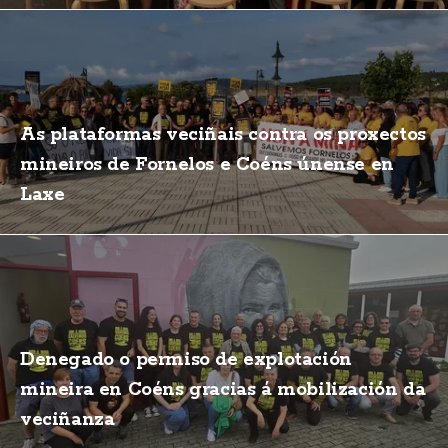
As plataformas veciñais contra os proxectos
mineiros de Fornelos e Coéns únense en
Laxe
Denegado o permiso de explotación
mineira en Coéns gracias á mobilización da
veciñanza