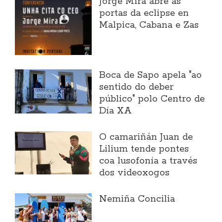
Jorge Mira abre as
portas da eclipse en
Malpica, Cabana e Zas
Boca de Sapo apela "ao
sentido do deber
público" polo Centro de
Día XA
O camariñán Juan de
Lilium tende pontes
coa lusofonía a través
dos videoxogos
Nemiña Concilia