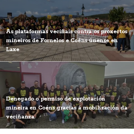
As plataformas veciñais contra os proxectos
mineiros de Fornelos e Coéns únense en
Laxe
Denegado o permiso de explotación
mineira en Coéns gracias á mobilización da
veciñanza