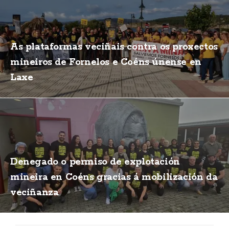
As plataformas veciñais contra os proxectos
mineiros de Fornelos e Coéns únense en
Laxe
Denegado o permiso de explotación
mineira en Coéns gracias á mobilización da
veciñanza