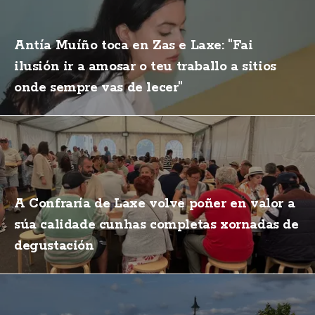
Antía Muíño toca en Zas e Laxe: "Fai
ilusión ir a amosar o teu traballo a sitios
onde sempre vas de lecer"
A Confraría de Laxe volve poñer en valor a
súa calidade cunhas completas xornadas de
degustación