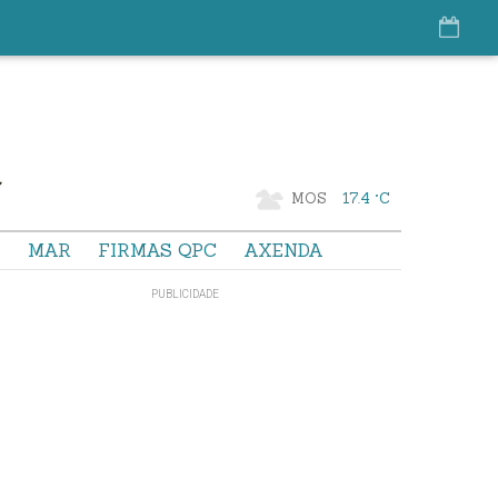
MOS
17.4 °C
S
MAR
FIRMAS QPC
AXENDA