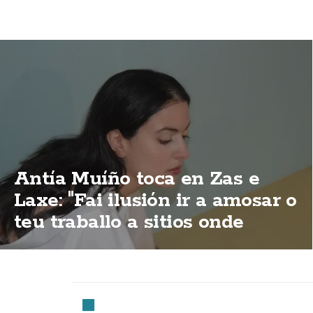
Antía Muíño toca en Zas e
Laxe: "Fai ilusión ir a amosar o
teu traballo a sitios onde
sempre vas de lecer"