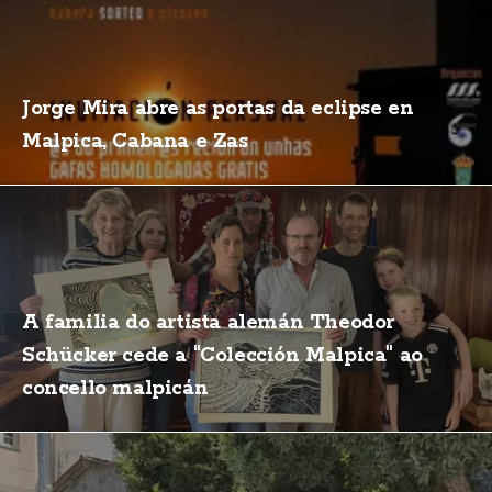
Jorge Mira abre as portas da eclipse en
Malpica, Cabana e Zas
A familia do artista alemán Theodor
Schücker cede a "Colección Malpica" ao
concello malpicán