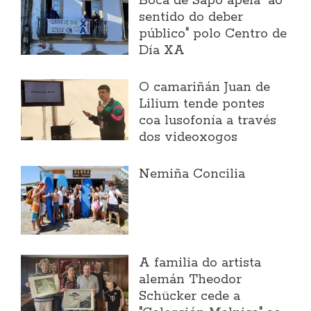
Boca de Sapo apela "ao
sentido do deber
público" polo Centro de
Día XA
O camariñán Juan de
Lilium tende pontes
coa lusofonía a través
dos videoxogos
Nemiña Concilia
A familia do artista
alemán Theodor
Schücker cede a