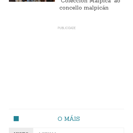
"Colección Malpica" ao
concello malpicán
O MÁIS