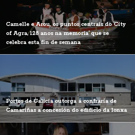
Camelle e Arou, os puntos centrais do 'City
of Agra, 128 anos na memoria' que se
celebra esta fin de semana
Portos de Galicia outorga á confraría de
Camariñas a concesión do edificio da lonxa