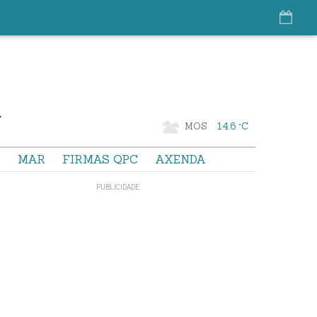
MOS
14.6 °C
S
MAR
FIRMAS QPC
AXENDA