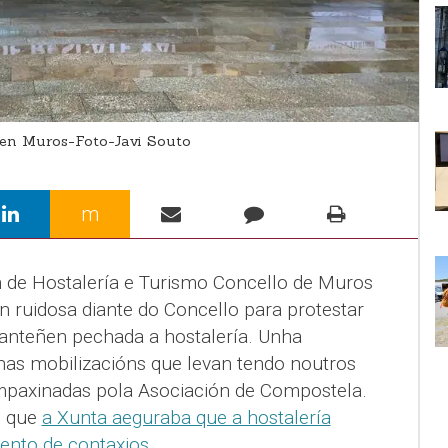
 en Muros-Foto-Javi Souto
m
 de Hostalería e Turismo Concello de Muros
n ruidosa diante do Concello para protestar
manteñen pechada a hostalería. Unha
as mobilizacións que levan tendo noutros
mpaxinadas pola Asociación de Compostela.
o que
a Xunta aeguraba que a hostalería
ento de contaxios
.