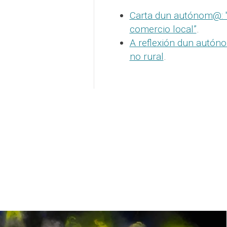
Carta dun autónom@: "
comercio local”
.
A reflexión dun autón
no rural
.