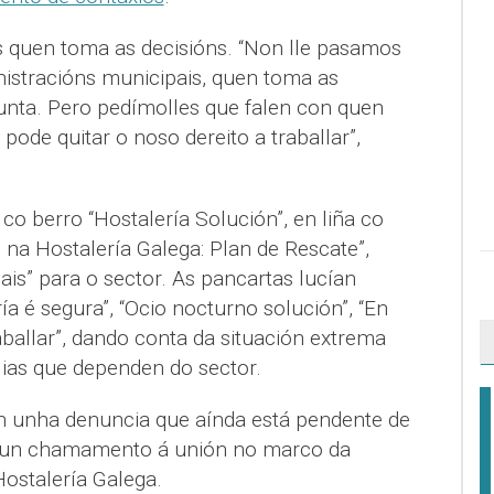
os quen toma as decisións. “Non lle pasamos
nistracións municipais, quen toma as
unta. Pero pedímolles que falen con quen
pode quitar o noso dereito a traballar”,
o berro “Hostalería Solución”, en liña co
a Hostalería Galega: Plan de Rescate”,
ais” para o sector. As pancartas lucían
 é segura”, “Ocio nocturno solución”, “En
ballar”, dando conta da situación extrema
lias que dependen do sector.
 unha denuncia que aínda está pendente de
o un chamamento á unión no marco da
ostalería Galega.