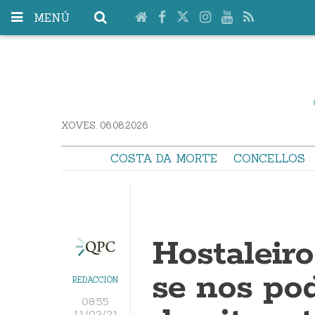
MENÚ
XOVES. 06.08.2026
COSTA DA MORTE
CONCELLOS
Hostaleir
se nos po
REDACCIÓN
08:55
11/02/21