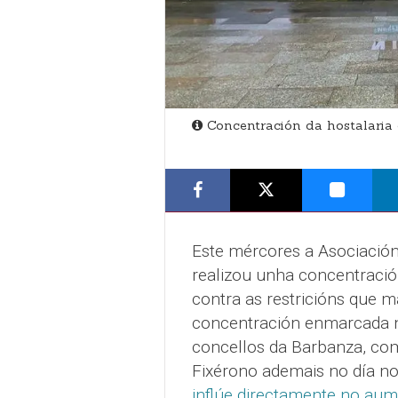
Concentración da hostalaria
Este mércores a Asociación
realizou unha concentració
contra as restricións que 
concentración enmarcada n
concellos da Barbanza, co
Fixérono ademais no día n
inflúe directamente no aum