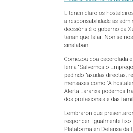
E teñen claro os hostaleir
a responsabilidade ás admi
decisións é o goberno da X
teñan que falar. Non se nos 
sinalaban.
Comezou coa cacerolada e c
lema “Salvemos o Emprego n
pedindo “axudas directas, re
mensaxes como “A hostalería
Alerta Laranxa podemos tra
dos profesionais e das fami
Lembraron que presentaron
responder. Igualmente fix
Plataforma en Defensa da H