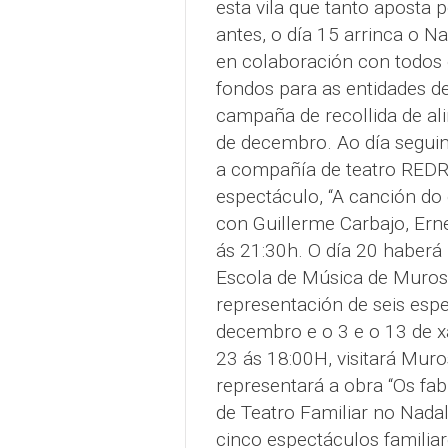
esta vila que tanto aposta 
antes, o día 15 arrinca o N
en colaboración con todos 
fondos para as entidades de
campaña de recollida de al
de decembro. Ao día seguin
a compañía de teatro REDR
espectáculo, “A canción do e
con Guillerme Carbajo, Ern
ás 21:30h. O día 20 haberá
Escola de Música de Muros
representación de seis espec
decembro e o 3 e o 13 de x
23 ás 18:00H, visitará M
representará a obra “Os fa
de Teatro Familiar no Nada
cinco espectáculos familia