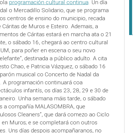
pola
programación cultural continua
. Un día
adal o Mercadillo Solidario, que se programa
os centros de ensino do municipio, recada
 Cáritas de Muros e Esteiro. Ademais, a
imentos de Cáritas estará en marcha ata o 21
te, o sábado 16, chegará ao centro cultural
UM, para poñer en escena o seu novo
lefante”, destinada a público adulto. A cita
esto Chao, e Patricia Vázquez, o sábado 16
 parón musical co Concerto de Nadal da
. A programación continuará coa
táculos infantís, os días 23, 28, 29 e 30 de
aneiro. Unha semana máis tarde, o sábado
uros a compañía MALASOMBRA, que
bulosos Cleaners”, que dará comezo ao Ciclo
l en Muros; e se completará con outros
res. Uns días despois acompañaranos, no