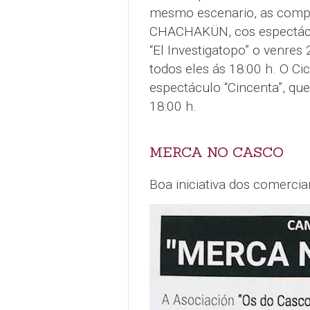
mesmo escenario, as compañ
CHACHAKÜN, cos espectácul
“El Investigatopo” o venres
todos eles ás 18:00 h. O C
espectáculo “Cincenta”, qu
18:00 h.
MERCA NO CASCO
Boa iniciativa dos comerci