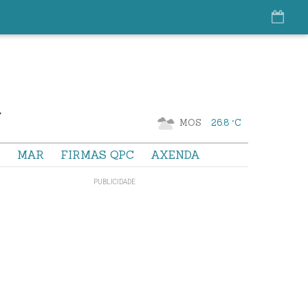
MOS
26.8 °C
S
MAR
FIRMAS QPC
AXENDA