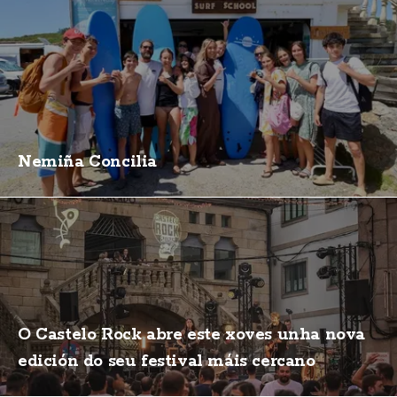
Nemiña Concilia
O Castelo Rock abre este xoves unha nova
edición do seu festival máis cercano