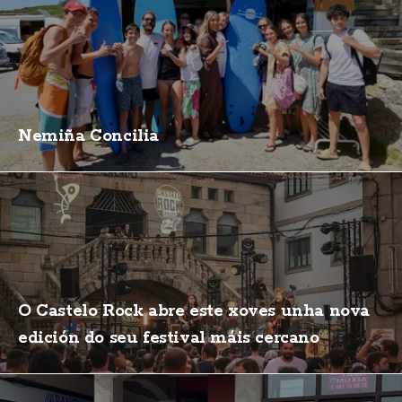
Nemiña Concilia
O Castelo Rock abre este xoves unha nova
edición do seu festival máis cercano