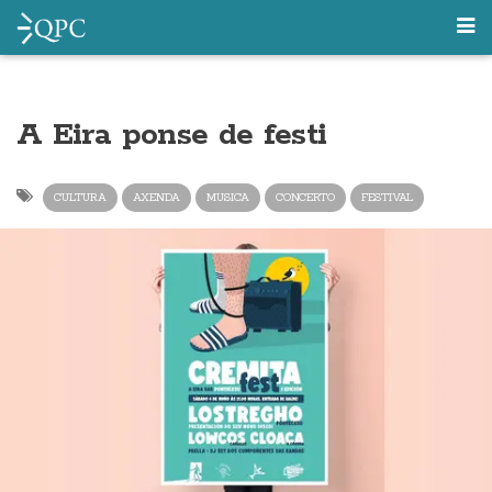
A Eira ponse de festi
CULTURA
AXENDA
MUSICA
CONCERTO
FESTIVAL