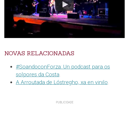
NOVAS RELACIONADAS
#SoandoconForza: Un podcast para os
solpores da Costa
.
A Arroutada de Lóstregho, xa en vinilo
.