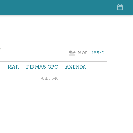
MOS
18.5 °C
S
MAR
FIRMAS QPC
AXENDA