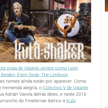
la praia de Valarés xentes como León
 Belako, Egon Soda, The Limboos,
des nomes aínda están por aparecer. Como
n tremenda alegría, o
Colectivo V de Valarés
.
va Adrián Varela detrás deles, e neste 2016
curruncho do Finisterrae ibérico a
Kula