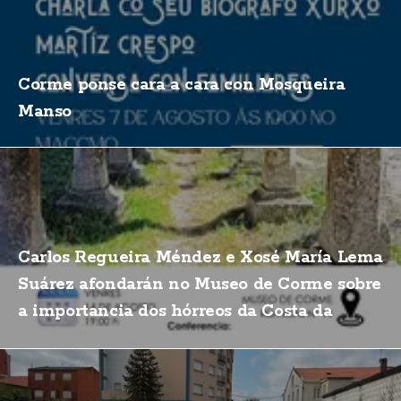
Corme ponse cara a cara con Mosqueira
Manso
Carlos Regueira Méndez e Xosé María Lema
Suárez afondarán no Museo de Corme sobre
a importancia dos hórreos da Costa da
Morte