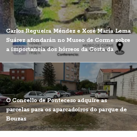
Carlos Regueira Méndez e Xosé María Lema
Suárez afondarán no Museo de Corme sobre
a importancia dos hórreos da Costa da
Morte
O Concello de Ponteceso adquire as
parcelas para os aparcadoiros do parque de
Bouzas