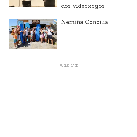
dos videoxogos
Nemiña Concilia