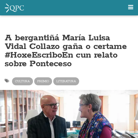
A bergantiñá María Luisa
Vidal Collazo gaña o certame
#HoxeEscriboEn cun relato
sobre Ponteceso
CULTURA
PREMIO
LITERATURA