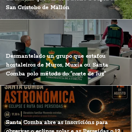
San Cristobo de Mallón
Desmantelado un grupo que estafou
hostaleiros de Muros, Muxía ou Santa
Comba polo método do "corte de luz"
Santa Comba abre as inscricións para
observar o eclipse solar e as Perseidas o 12