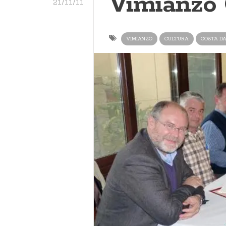
Vimianzo
21/11/11
VIMIANZO
CULTURA
COSTA D