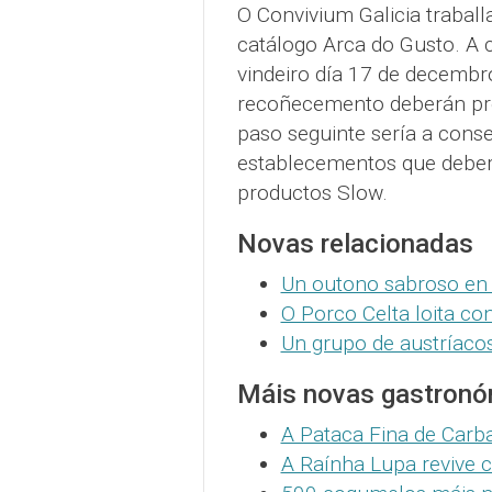
O Convivium Galicia trabal
catálogo Arca do Gusto. A 
vindeiro día 17 de decembr
recoñecemento deberán pres
paso seguinte sería a cons
establecementos que deber
productos Slow.
Novas relacionadas
Un outono sabroso en
O Porco Celta loita co
Un grupo de austríaco
Máis novas gastronó
A Pataca Fina de Carba
A Raínha Lupa revive 