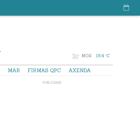
MOS
16.4 °C
S
MAR
FIRMAS QPC
AXENDA