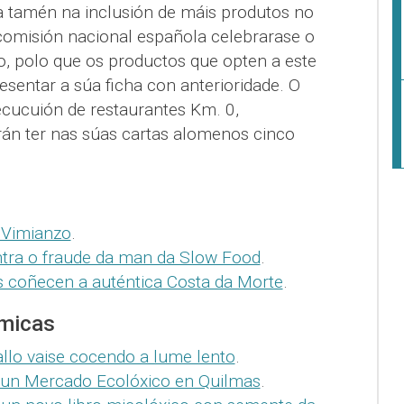
la tamén na inclusión de máis produtos no
comisión nacional española celebrarase o
o, polo que os productos que opten a este
entar a súa ficha con anterioridade. O
ecucuión de restaurantes Km. 0,
án ter nas súas cartas alomenos cinco
 Vimianzo
.
ntra o fraude da man da Slow Food
.
s coñecen a auténtica Costa da Morte
.
micas
llo vaise cocendo a lume lento
.
cun Mercado Ecolóxico en Quilmas
.