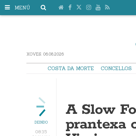
MENÚ
XOVES. 06.08.2026
COSTA DA MORTE
CONCELLOS
A Slow Fo
prantexa 
DEINDO
08:35