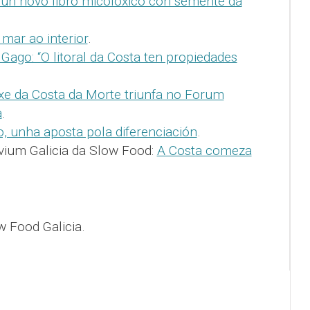
un novo libro micolóxico con semente da
mar ao interior
.
Gago: “O litoral da Costa ten propiedades
xe da Costa da Morte triunfa no Forum
a
.
, unha aposta pola diferenciación
.
vium Galicia da Slow Food:
A Costa comeza
 Food Galicia.