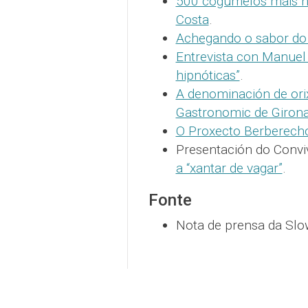
500 cogumelos máis n
Costa
.
Achegando o sabor do 
Entrevista con Manuel 
hipnóticas”
.
A denominación de ori
Gastronomic de Giron
O Proxecto Berberecho
Presentación do Convi
a “xantar de vagar”
.
Fonte
Nota de prensa da Slow