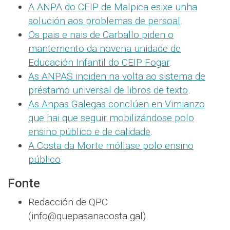
A ANPA do CEIP de Malpica esixe unha
solución aos problemas de persoal
.
Os pais e nais de Carballo piden o
mantemento da novena unidade de
Educación Infantil do CEIP Fogar
.
As ANPAS inciden na volta ao sistema de
préstamo universal de libros de texto
.
As Anpas Galegas conclúen en Vimianzo
que hai que seguir mobilizándose polo
ensino público e de calidade
.
A Costa da Morte móllase polo ensino
público
.
Fonte
Redacción de QPC
(info@quepasanacosta.gal).