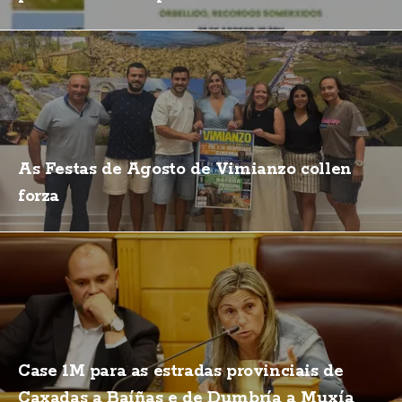
As Festas de Agosto de Vimianzo collen
forza
Case 1M para as estradas provinciais de
Caxadas a Baíñas e de Dumbría a Muxía