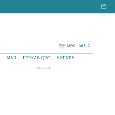
MOS
26.8 °C
S
MAR
FIRMAS QPC
AXENDA