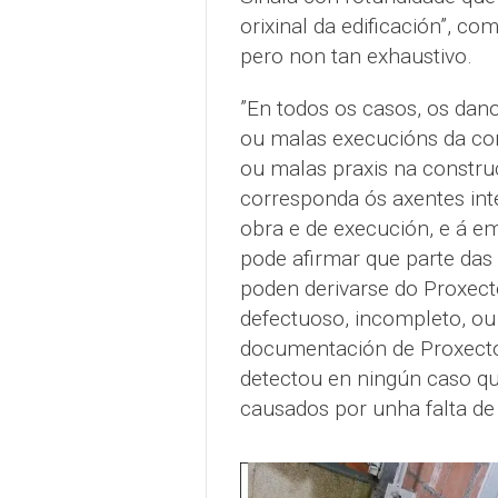
orixinal da edificación”, c
pero non tan exhaustivo.
”En todos os casos, os danos
ou malas execucións da con
ou malas praxis na constru
corresponda ós axentes inte
obra e de execución, e á e
pode afirmar que parte das
poden derivarse do Proxecto 
defectuoso, incompleto, o
documentación de Proxecto 
detectou en ningún caso qu
causados por unha falta de 