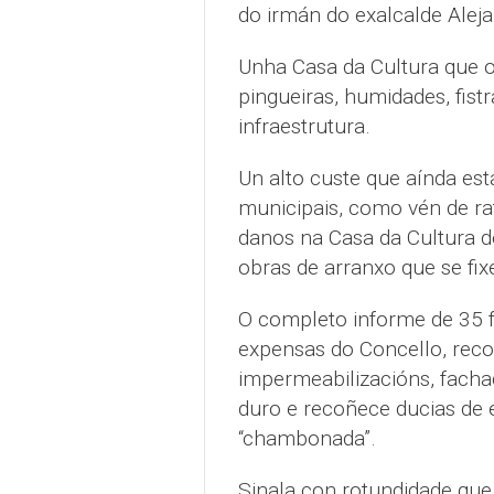
do irmán do exalcalde Alej
Unha Casa da Cultura que o
pingueiras, humidades, fist
infraestrutura.
Un alto custe que aínda es
municipais, como vén de rat
danos na Casa da Cultura d
obras de arranxo que se fi
O completo informe de 35 fo
expensas do Concello, recol
impermeabilizacións, fachad
duro e recoñece ducias de e
“chambonada”.
Sinala con rotundidade que 