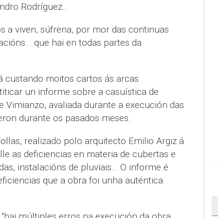
andro Rodríguez…
s a viven, súfrena, por mor das continuas
racións… que hai en todas partes da
tá custando moitos cartos ás arcas
iticar un informe sobre a casuística de
e Vimianzo, avaliada durante a execución das
xeron durante os pasados meses.
llas, realizado polo arquitecto Emilio Argiz á
le as deficiencias en materia de cubertas e
as, instalacións de pluviais… O informe é
ficiencias que a obra foi unha auténtica
“hai múltiples erros na execución da obra