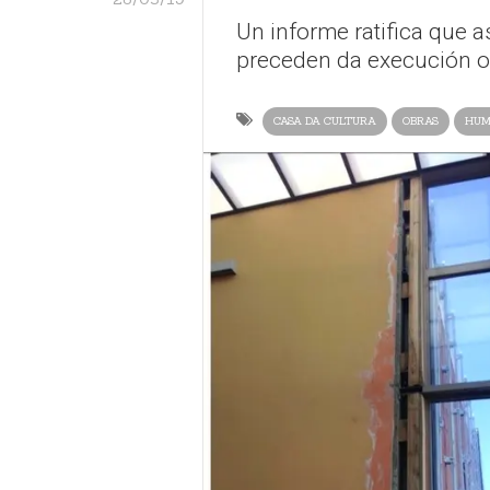
Un informe ratifica que a
preceden da execución or
CASA DA CULTURA
OBRAS
HUM