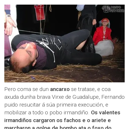
Pero coma se dun
ancarxo
se tratase, e coa
axuda dunha brava Virxe de Guadalupe, Fernando
puido resucitar á súa primeira execución, e
mobilizar a todo o pobo irmandiño.
Os valentes
irmandiños cargaron os fachos e o ariete e
marcharon a golpe de bombo ata o foxo do