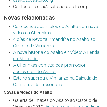
asaltoaocastelo.org
.
Contacto: festa@asaltoaocastelo.org
Novas relacionadas
Coñecendo aos malos do Asalto cun novo
vídeo da Cherinkas
.
4 días de Revolta Irmandiña no Asalto ao
Castelo de Vimianzo
.
A nova historia do Asalto en vídeo: A Lenda
do Aforcado
.
A Cherinkas comeza coa promoción
audiovisual do Asalto
.
Esteiro superou a Vimianzo na Baixada de
Carrilanas de Trasouteiro
.
Novas e vídeos do Asalto
Galería de imaxes do Asalto ao Castelo de
Vimianzo 2010:
As fotos que os Irmandiños