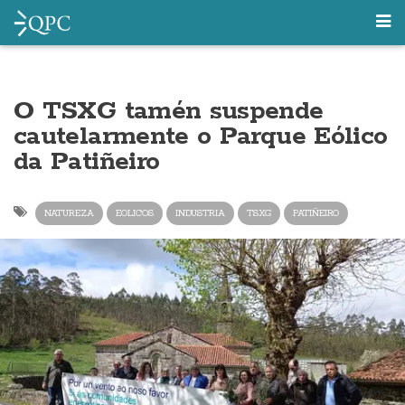
O TSXG tamén suspende
cautelarmente o Parque Eólico
da Patiñeiro
NATUREZA
EOLICOS
INDUSTRIA
TSXG
PATIÑEIRO