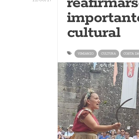
reafirmar
important
cultural
VIMIANZO
CULTURA
COSTA D