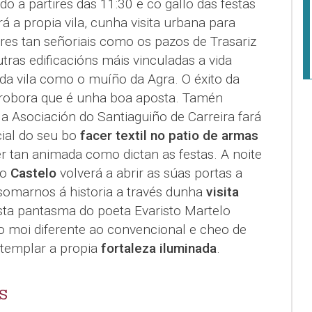
ado a partires das 11:30 e co gallo das festas
á a propia vila, cunha visita urbana para
res tan señoriais como os pazos de Trasariz
tras edificacións máis vinculadas a vida
da vila como o muíño da Agra. O éxito da
robora que é unha boa aposta. Tamén
a Asociación do Santiaguiño de Carreira fará
ial do seu bo
facer textil no patio de armas
r tan animada como dictan as festas. A noite
 o
Castelo
volverá a abrir as súas portas a
somarnos á historia a través dunha
visita
ta pantasma do poeta Evaristo Martelo
rio moi diferente ao convencional e cheo de
templar a propia
fortaleza iluminada
.
S