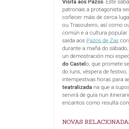
Visita aos Pazos
: Este sáb
patronais a protagonista ser
coñecer máis de cerca luga
ou Trasouteiro, así como ou
común e a cultura popular 
saída aos
Pazos de Zas
cor
durante a mañá do sábado, 
un demostración moi espec
do Castel
o, que promete se
do luns, véspera de festivo,
intempestivas horas para a
teatralizada
na que a supos
servirá de guía nun itinera
encantos como resulta con
NOVAS RELACIONADA