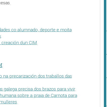
cesas.
idades co alumnado, deporte e moita
s
.
 creación dun CIM
.
M
 na precarización dos traballos das
 galega precisa dos brazos para vivir
.
humana sobre a praia de Carnota para
 mulleres
.