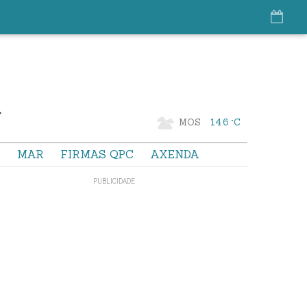
MOS
14.6 °C
S
MAR
FIRMAS QPC
AXENDA