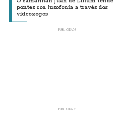
O camariñán Juan de Lilium tende
pontes coa lusofonía a través dos
videoxogos