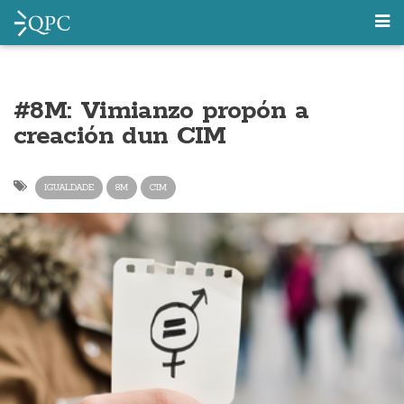
#8M: Vimianzo propón a
creación dun CIM
IGUALDADE
8M
CIM