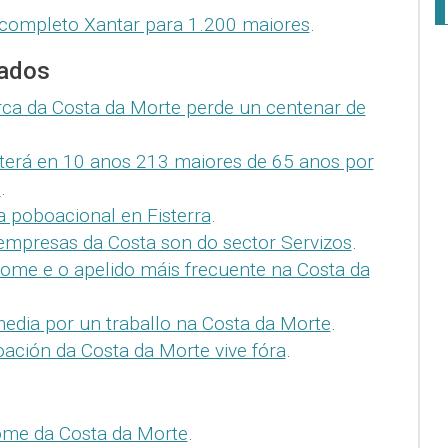
completo Xantar para 1.200 maiores
.
nados
ca da Costa da Morte perde un centenar de
terá en 10 anos 213 maiores de 65 anos por
0
.
a poboacional en Fisterra
.
empresas da Costa son do sector Servizos
.
ome e o apelido máis frecuente na Costa da
dia por un traballo na Costa da Morte
.
ación da Costa da Morte vive fóra
.
me da Costa da Morte
.