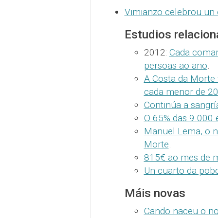
Vimianzo celebrou un 
Estudios relacio
2012:
Cada comar
persoas ao ano
.
A Costa da Morte 
cada menor de 2
Continúa a sangrí
O 65% das 9.000 
Manuel Lema, o n
Morte
.
815€ ao mes de me
Un cuarto da pobo
Máis novas
Cando naceu o no