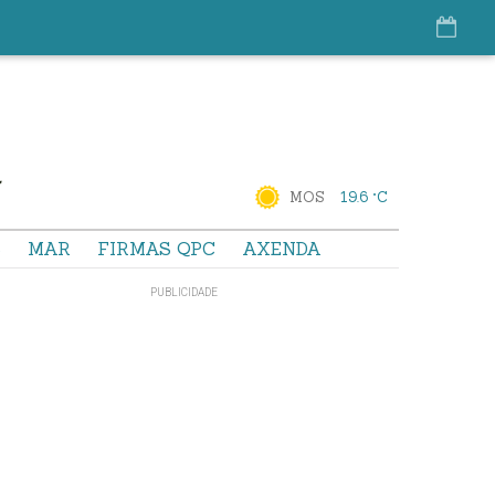
MOS
19.6 °C
S
MAR
FIRMAS QPC
AXENDA