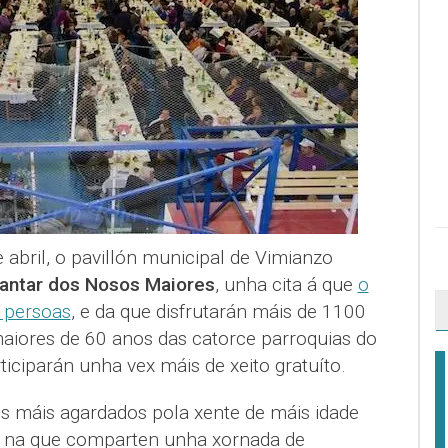
e abril, o pavillón municipal de Vimianzo
Xantar dos Nosos Maiores
, unha cita á que
o
 persoas
, e da que disfrutarán máis de 1100
aiores de 60 anos das catorce parroquias do
iciparán unha vex máis de xeito gratuíto.
os máis agardados pola xente de máis idade
ta na que comparten unha xornada de