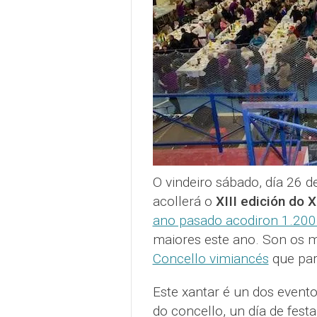
O vindeiro sábado, día 26 d
acollerá o
XIII edición do 
ano pasado acodiron 1.200
maiores este ano. Son os m
Concello vimiancés
que part
Este xantar é un dos event
do concello, un día de fes