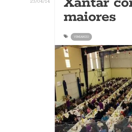
Xantar con
23/04/14
maiores
VIMIANZO