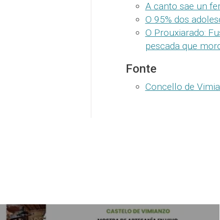
A canto sae un fe
O 95% dos adoles
O Prouxiarado: Fu
pescada que mord
Fonte
Concello de Vimi