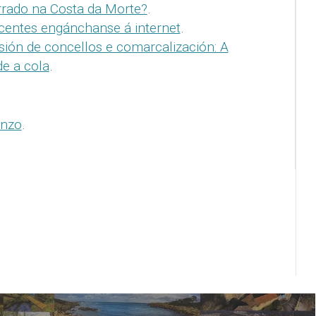
rrado na Costa da Morte?
.
centes engánchanse á internet
.
sión de concellos e comarcalización: A
e a cola
.
anzo
.