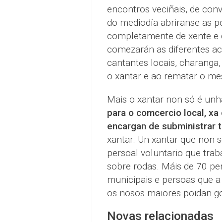
encontros veciñais, de conve
do mediodía abriranse as po
completamente de xente e 
comezarán as diferentes act
cantantes locais, charanga
o xantar e ao rematar o m
Mais o xantar non só é unha
para o comcercio local, xa
encargan de subministrar 
xantar. Un xantar que non s
persoal voluntario que trab
sobre rodas. Máis de 70 pe
municipais e persoas que a 
os nosos maiores poidan g
Novas relacionadas