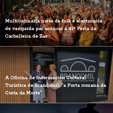
Multitudinaria noite de folk e electrónica
de vangarda par arrincar a 41ª Festa da
Carballeira de Zas
A Oficina de Información Cultural-
Turística de Brandomil, "a Porta romana da
Costa da Morte"