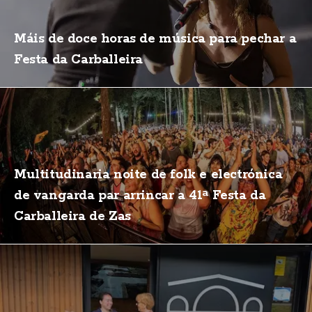
Máis de doce horas de música para pechar a
Festa da Carballeira
Multitudinaria noite de folk e electrónica
de vangarda par arrincar a 41ª Festa da
Carballeira de Zas