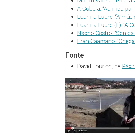
Martín Varela: “Para a 
A Cubela: “Ao meu pai,
Luar na Lubre: “A músic
Luar na Lubre (II): “A 
Nacho Castro: “Sen os
Fran Caamaño: “Chegare
Fonte
David Lourido, de
Páxi