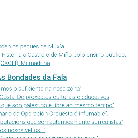
nden os peques de Muxía
.
Fisterra a Castrelo de Miño polo ensino público
.
CXCIII): Mi madriña
.
s Bondades da Fala
emos o suficiente na nosa zona”
.
osta: De proxectos culturais e educativos
.
ir que son palestino e libre ao mesmo tempo”
.
mario da Operación Orquesta é infumable”
.
mputacións que son autenticamente surrealistas”
.
 os nosos vellos…”
.