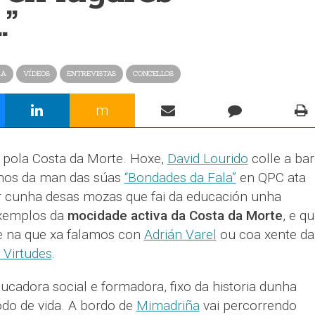
”
RA
VÍDEOS
ENTREVISTAS
CONCELLOS
m
pola Costa da Morte. Hoxe,
David Lourido
colle a ba
nos da man das súas
“Bondades da Fala”
en QPC ata
lar cunha desas mozas que fai da educación unha
exemplos da
mocidade activa da Costa da Morte
, e q
e na que xa falamos con
Adrián Varel
ou coa xente da
 Virtudes
.
ducadora social e formadora, fixo da historia dunha
do de vida. A bordo de
Mimadriña
vai percorrendo