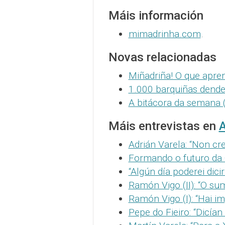
Máis información
mimadrinha.com
.
Novas relacionadas
Miñadriña! O que apre
1.000 barquiñas dende 
A bitácora da semana (
Máis entrevistas en
A
Adrián Varela: “Non cr
Formando o futuro da C
“Algún día poderei dic
Ramón Vigo (II): “O su
Ramón Vigo (I): “Hai i
Pepe do Fieiro: “Dicían