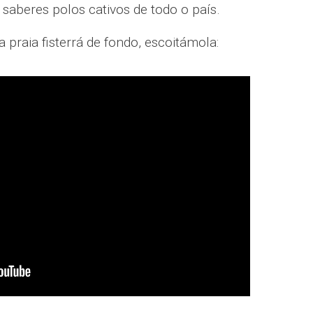
e saberes polos cativos de todo o país.
 praia fisterrá de fondo, escoitámola: