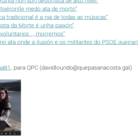
Xunta non son deportista de alto nivel”
.
 tivéronlle medo ata de morto”
.
a tradicional é a nai de todas as músicas”
.
Costa da Morte é unha paixón”
.
 voluntarios…, morremos”
.
i ata onde a ilusión e os militantes do PSOE queiran
na81
, para QPC (davidlourido@quepasanacosta.gal).