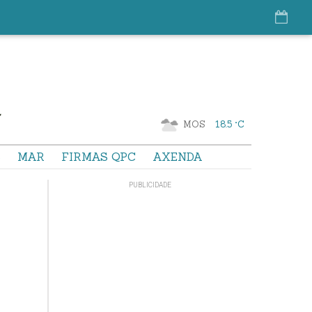
MOS
18.5 °C
S
MAR
FIRMAS QPC
AXENDA