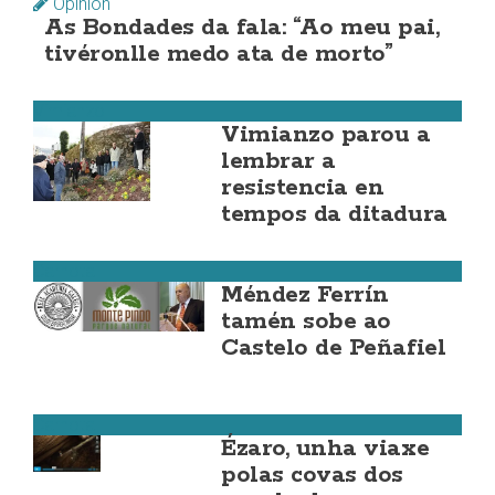
Opinión
As Bondades da fala: “Ao meu pai,
tivéronlle medo ata de morto”
Vimianzo
Vimianzo parou a
lembrar a
resistencia en
tempos da ditadura
Carnota
Méndez Ferrín
tamén sobe ao
Castelo de Peñafiel
Carnota
Ézaro, unha viaxe
polas covas dos