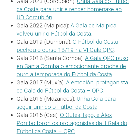
Gala 2023 (Corcubión):
Unha Gala do Fútbol
da Costa para unir e render homenaxe ao
UD Corcubión
Gala 2022 (Malpica):
A Gala de Malpica
volveu unir o Fútbol da Costa
.
Gala 2019 (Dumbría):
O Fútbol da Costa
pechou o curso 18/19 na VI Gala QPC
.
Gala 2018 (Santa Comba):
A Gala QPC puxo
en Santa Comba o emocionante broche de
ouro á temporada do Fútbol da Costa
.
Gala 2017 (Muxía):
A emoción, protagonista
da Gala do Fútbol da Costa – QPC
.
Gala 2016 (Mazaricos):
Unha Gala para
seguir unindo o Fútbol da Costa
.
Gala 2015 (Cee):
O Outes, Iago, e Álex
Pombo foron os protagonistas da II Gala do
Fútbol da Costa – QPC
.