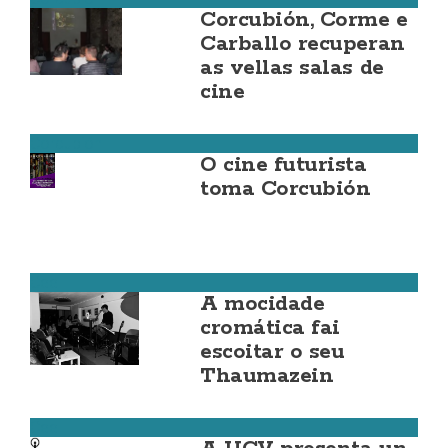
Corcubión, Corme e
Carballo recuperan
as vellas salas de
cine
Corcubión
O cine futurista
toma Corcubión
Cee
A mocidade
cromática fai
escoitar o seu
Thaumazein
Cee