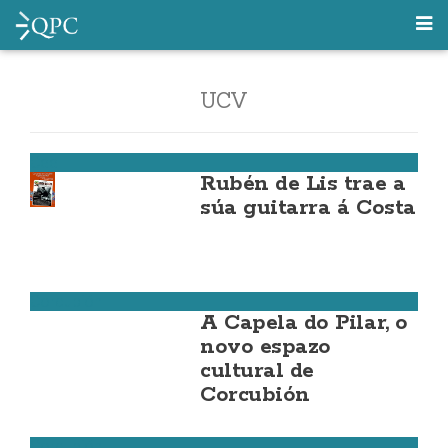
UCV
Cee
Rubén de Lis trae a
súa guitarra á Costa
Corcubión
A Capela do Pilar, o
novo espazo
cultural de
Corcubión
Corcubión